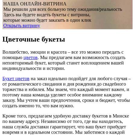
НАША ОНЛАЙН-ВИТРИНА
Мы решили для всех больную тему ожидания/реальность
Здесь вы будете видеть букеты с витрины,
которые можно будет заказать в один клик
Открыть витрину
Цветочные букеты
Волшебство, эмоции и красота – все это можно передать с
помощью
цветов
. Мы предлагаем вам возможность создать
неповторимый букет, который станет воплощением вашей
индивидуальности и истории.
Букет цветов
на заказ идеально подойдет для любого случая –
от романтического свидания и дня рождения до свадебного
торжества и юбилея. Мы знаем, что каждый момент важен, и
поэтому наша команда уделяет особое внимание каждому
заказу. Мы учтем ваши предпочтения, сроки и бюджет, чтобы
создать именно то, что вам нужно.
Кроме того, предлагаем удобную доставку букетов в Минске
по вашему адресу. Независимо от того, где вы находитесь,
наша служба доставки гарантирует, что ваш букет прибудет
вовремя и в идеальном состоянии. Мы заботимся о каждой