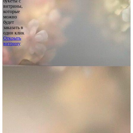
букеты с
витрины,
которые
можно
будет
заказать в
один клик
Открыть
витрину