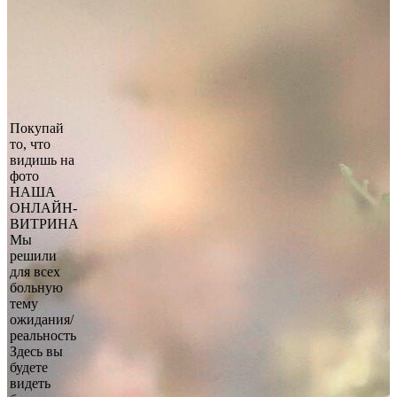
Покупай
то, что
видишь на
фото
НАША
ОНЛАЙН-
ВИТРИНА
Мы
решили
для всех
больную
тему
ожидания/
реальность
Здесь вы
будете
видеть