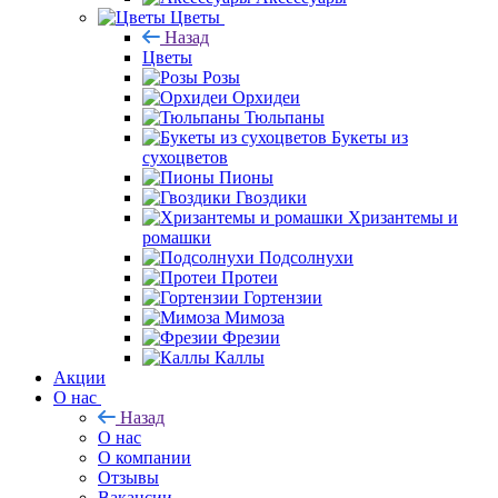
Цветы
Назад
Цветы
Розы
Орхидеи
Тюльпаны
Букеты из
сухоцветов
Пионы
Гвоздики
Хризантемы и
ромашки
Подсолнухи
Протеи
Гортензии
Мимоза
Фрезии
Каллы
Акции
О нас
Назад
О нас
О компании
Отзывы
Вакансии