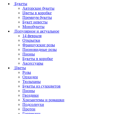
Букеты
Авторские букеты
Цветы в коробке
Премиум букеты
Букет невесты
Монобукеты
Популярное и актуальное
14 февраля
Открытки
Французские розы
Пионовидные розы
Пионы
Букеты в коробке
Аксессуары
Цветы
Розы
Орхидеи
Тюльпаны
Букеты из сухоцветов
Пионы
Гвоздики
Хризантемы и ромашки
Подсолнухи
Протеи
Гортензии