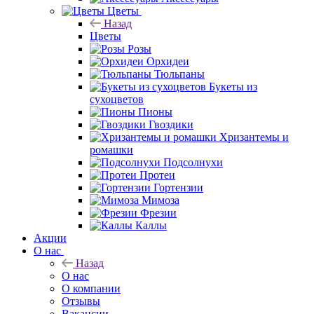
Цветы
Назад
Цветы
Розы
Орхидеи
Тюльпаны
Букеты из
сухоцветов
Пионы
Гвоздики
Хризантемы и
ромашки
Подсолнухи
Протеи
Гортензии
Мимоза
Фрезии
Каллы
Акции
О нас
Назад
О нас
О компании
Отзывы
Вакансии