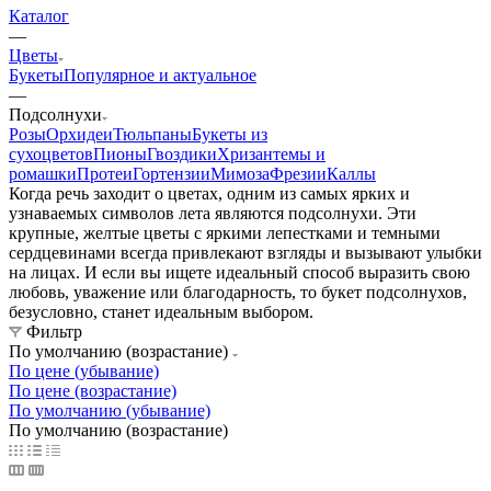
Каталог
—
Цветы
Букеты
Популярное и актуальное
—
Подсолнухи
Розы
Орхидеи
Тюльпаны
Букеты из
сухоцветов
Пионы
Гвоздики
Хризантемы и
ромашки
Протеи
Гортензии
Мимоза
Фрезии
Каллы
Когда речь заходит о цветах, одним из самых ярких и
узнаваемых символов лета являются подсолнухи. Эти
крупные, желтые цветы с яркими лепестками и темными
сердцевинами всегда привлекают взгляды и вызывают улыбки
на лицах. И если вы ищете идеальный способ выразить свою
любовь, уважение или благодарность, то букет подсолнухов,
безусловно, станет идеальным выбором.
Фильтр
По умолчанию (возрастание)
По цене (убывание)
По цене (возрастание)
По умолчанию (убывание)
По умолчанию (возрастание)