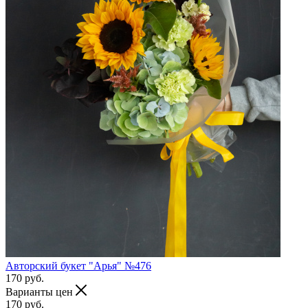
Авторский букет "Арья" №476
170
руб.
Варианты цен
170
руб.