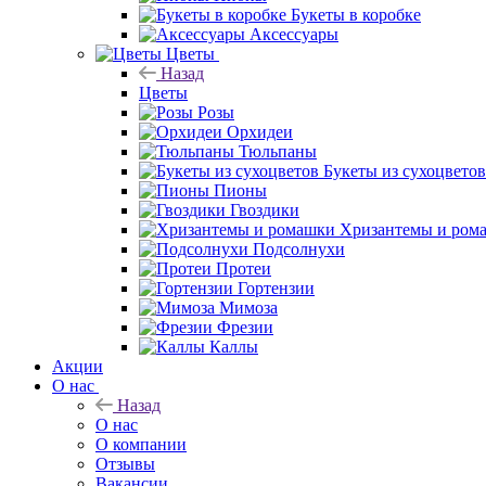
Букеты в коробке
Аксессуары
Цветы
Назад
Цветы
Розы
Орхидеи
Тюльпаны
Букеты из сухоцветов
Пионы
Гвоздики
Хризантемы и ром
Подсолнухи
Протеи
Гортензии
Мимоза
Фрезии
Каллы
Акции
О нас
Назад
О нас
О компании
Отзывы
Вакансии