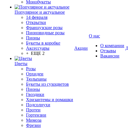
Монобукеты
Популярное и актуальное
14 февраля
Открытки
Французские розы
Пионовидные розы
О нас
Пионы
Букеты в коробке
О компании
Аксессуары
Акции
Д
Отзывы
+ ЕЩЕ 2
Вакансии
Цветы
Розы
Орхидеи
Тюльпаны
Букеты из сухоцветов
Пионы
Гвоздики
Хризантемы и ромашки
Подсолнухи
Протеи
Гортензии
Мимоза
Фрезии