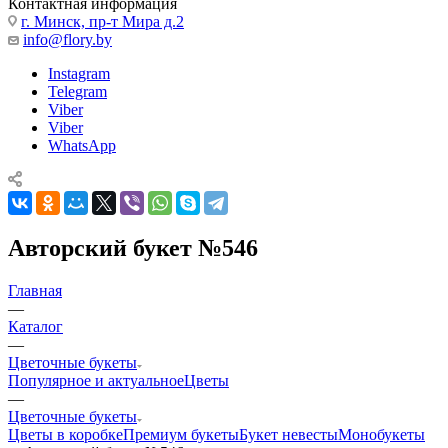
Контактная информация
г. Минск, пр-т Мира д.2
info@flory.by
Instagram
Telegram
Viber
Viber
WhatsApp
Авторский букет №546
Главная
—
Каталог
—
Цветочные букеты
Популярное и актуальное
Цветы
—
Цветочные букеты
Цветы в коробке
Премиум букеты
Букет невесты
Монобукеты