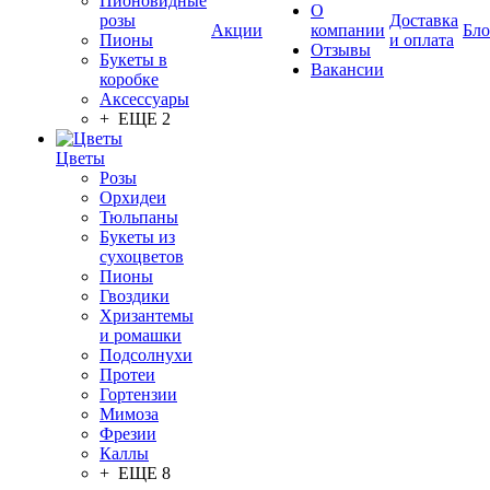
Пионовидные
О
розы
Доставка
Акции
компании
Бло
Пионы
и оплата
Отзывы
Букеты в
Вакансии
коробке
Аксессуары
+ ЕЩЕ 2
Цветы
Розы
Орхидеи
Тюльпаны
Букеты из
сухоцветов
Пионы
Гвоздики
Хризантемы
и ромашки
Подсолнухи
Протеи
Гортензии
Мимоза
Фрезии
Каллы
+ ЕЩЕ 8