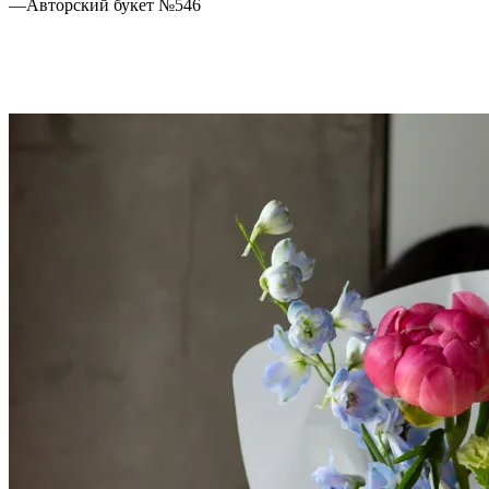
—
Авторский букет №546