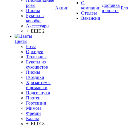
Пионовидные
О
розы
Доставка
Акции
компании
Бло
Пионы
и оплата
Отзывы
Букеты в
Вакансии
коробке
Аксессуары
+ ЕЩЕ 2
Цветы
Розы
Орхидеи
Тюльпаны
Букеты из
сухоцветов
Пионы
Гвоздики
Хризантемы
и ромашки
Подсолнухи
Протеи
Гортензии
Мимоза
Фрезии
Каллы
+ ЕЩЕ 8