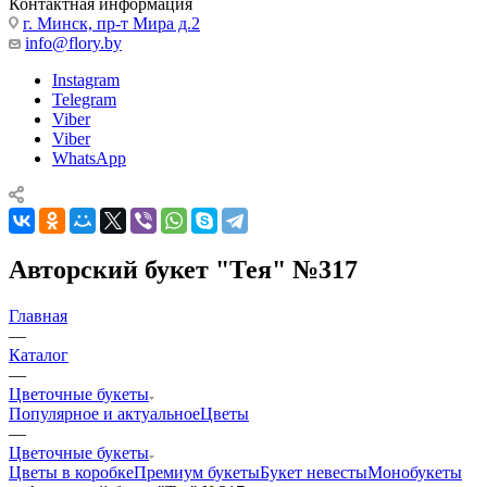
Контактная информация
г. Минск, пр-т Мира д.2
info@flory.by
Instagram
Telegram
Viber
Viber
WhatsApp
Авторский букет "Тея" №317
Главная
—
Каталог
—
Цветочные букеты
Популярное и актуальное
Цветы
—
Цветочные букеты
Цветы в коробке
Премиум букеты
Букет невесты
Монобукеты