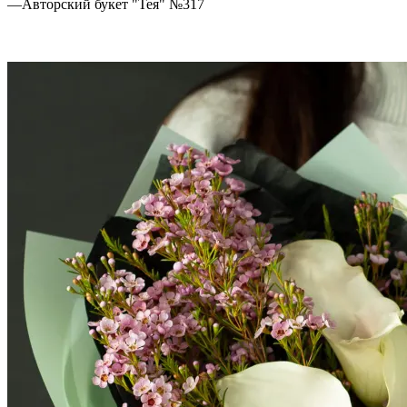
—
Авторский букет "Тея" №317