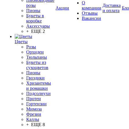
Пионовидные
О
розы
Доставка
Акции
компании
Бло
Пионы
и оплата
Отзывы
Букеты в
Вакансии
коробке
Аксессуары
+ ЕЩЕ 2
Цветы
Розы
Орхидеи
Тюльпаны
Букеты из
сухоцветов
Пионы
Гвоздики
Хризантемы
и ромашки
Подсолнухи
Протеи
Гортензии
Мимоза
Фрезии
Каллы
+ ЕЩЕ 8