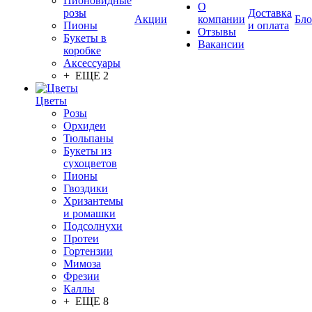
Пионовидные
О
розы
Доставка
Акции
компании
Бло
Пионы
и оплата
Отзывы
Букеты в
Вакансии
коробке
Аксессуары
+ ЕЩЕ 2
Цветы
Розы
Орхидеи
Тюльпаны
Букеты из
сухоцветов
Пионы
Гвоздики
Хризантемы
и ромашки
Подсолнухи
Протеи
Гортензии
Мимоза
Фрезии
Каллы
+ ЕЩЕ 8