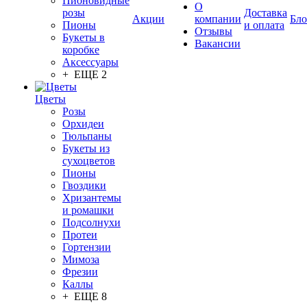
Пионовидные
О
розы
Доставка
Акции
компании
Бло
Пионы
и оплата
Отзывы
Букеты в
Вакансии
коробке
Аксессуары
+ ЕЩЕ 2
Цветы
Розы
Орхидеи
Тюльпаны
Букеты из
сухоцветов
Пионы
Гвоздики
Хризантемы
и ромашки
Подсолнухи
Протеи
Гортензии
Мимоза
Фрезии
Каллы
+ ЕЩЕ 8