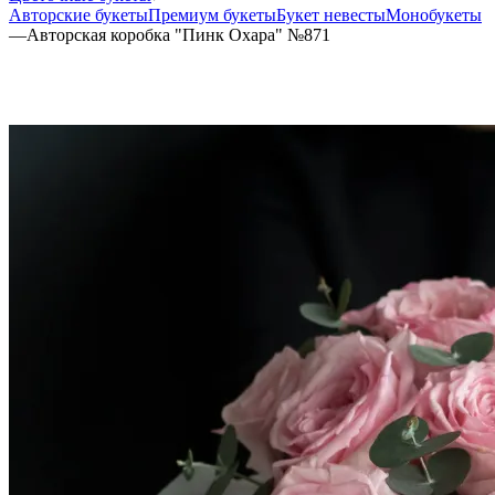
Авторские букеты
Премиум букеты
Букет невесты
Монобукеты
—
Авторская коробка "Пинк Охара" №871