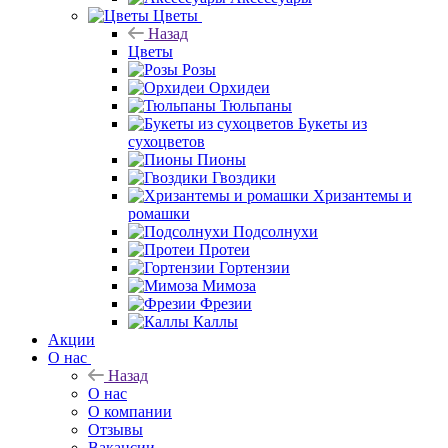
Цветы
Назад
Цветы
Розы
Орхидеи
Тюльпаны
Букеты из
сухоцветов
Пионы
Гвоздики
Хризантемы и
ромашки
Подсолнухи
Протеи
Гортензии
Мимоза
Фрезии
Каллы
Акции
О нас
Назад
О нас
О компании
Отзывы
Вакансии