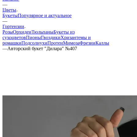
—
Цветы
Букеты
Популярное и актуальное
—
Гортензии
Розы
Орхидеи
Тюльпаны
Букеты из
сухоцветов
Пионы
Гвоздики
Хризантемы и
ромашки
Подсолнухи
Протеи
Мимоза
Фрезии
Каллы
—
Авторский букет "Дилара" №407