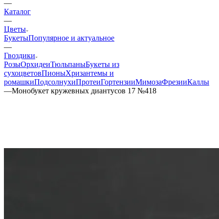
—
Каталог
—
Цветы
Букеты
Популярное и актуальное
—
Гвоздики
Розы
Орхидеи
Тюльпаны
Букеты из
сухоцветов
Пионы
Хризантемы и
ромашки
Подсолнухи
Протеи
Гортензии
Мимоза
Фрезии
Каллы
—
Монобукет кружевных диантусов 17 №418