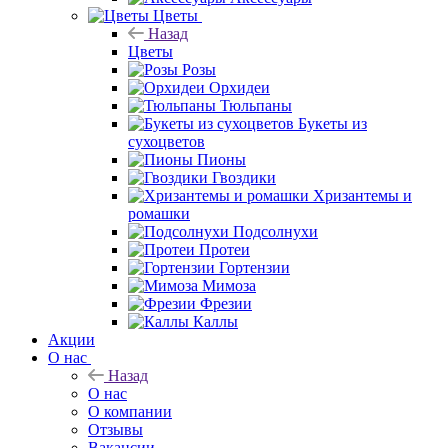
Цветы
Назад
Цветы
Розы
Орхидеи
Тюльпаны
Букеты из
сухоцветов
Пионы
Гвоздики
Хризантемы и
ромашки
Подсолнухи
Протеи
Гортензии
Мимоза
Фрезии
Каллы
Акции
О нас
Назад
О нас
О компании
Отзывы
Вакансии