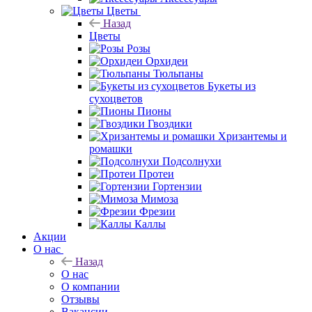
Цветы
Назад
Цветы
Розы
Орхидеи
Тюльпаны
Букеты из
сухоцветов
Пионы
Гвоздики
Хризантемы и
ромашки
Подсолнухи
Протеи
Гортензии
Мимоза
Фрезии
Каллы
Акции
О нас
Назад
О нас
О компании
Отзывы
Вакансии