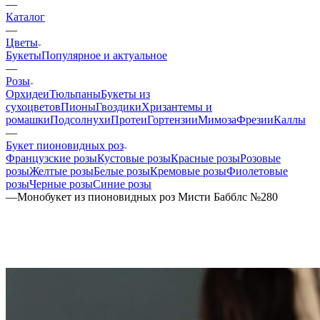
—
Каталог
—
Цветы
Букеты
Популярное и актуальное
—
Розы
Орхидеи
Тюльпаны
Букеты из
сухоцветов
Пионы
Гвоздики
Хризантемы и
ромашки
Подсолнухи
Протеи
Гортензии
Мимоза
Фрезии
Каллы
—
Букет пионовидных роз
Французские розы
Кустовые розы
Красные розы
Розовые
розы
Желтые розы
Белые розы
Кремовые розы
Фиолетовые
розы
Черные розы
Синие розы
—
Монобукет из пионовидных роз Мисти Бабблс №280