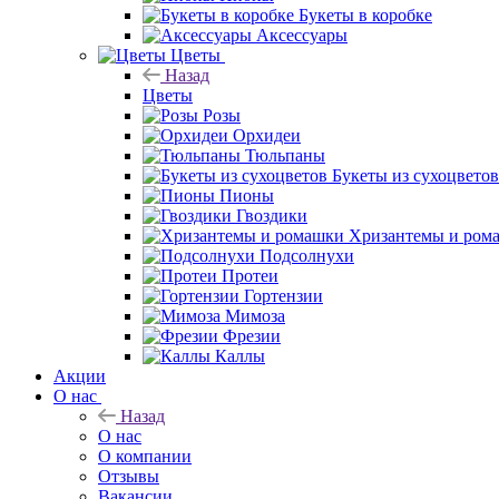
Букеты в коробке
Аксессуары
Цветы
Назад
Цветы
Розы
Орхидеи
Тюльпаны
Букеты из сухоцветов
Пионы
Гвоздики
Хризантемы и ром
Подсолнухи
Протеи
Гортензии
Мимоза
Фрезии
Каллы
Акции
О нас
Назад
О нас
О компании
Отзывы
Вакансии