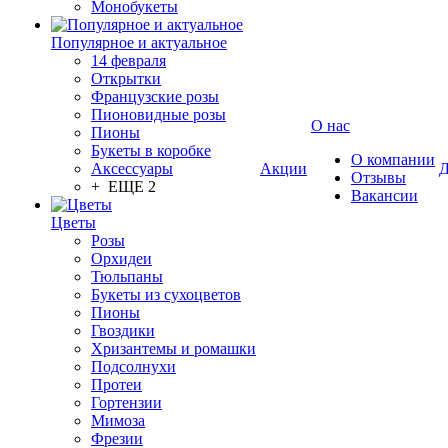
Монобукеты
Популярное и актуальное
14 февраля
Открытки
Французские розы
Пионовидные розы
О нас
Пионы
Букеты в коробке
О компании
Аксессуары
Акции
Д
Отзывы
+ ЕЩЕ 2
Вакансии
Цветы
Розы
Орхидеи
Тюльпаны
Букеты из сухоцветов
Пионы
Гвоздики
Хризантемы и ромашки
Подсолнухи
Протеи
Гортензии
Мимоза
Фрезии