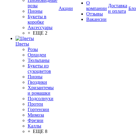
Пионовидные
О
розы
Доставка
Акции
компании
Бло
Пионы
и оплата
Отзывы
Букеты в
Вакансии
коробке
Аксессуары
+ ЕЩЕ 2
Цветы
Розы
Орхидеи
Тюльпаны
Букеты из
сухоцветов
Пионы
Гвоздики
Хризантемы
и ромашки
Подсолнухи
Протеи
Гортензии
Мимоза
Фрезии
Каллы
+ ЕЩЕ 8