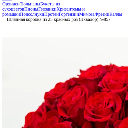
Орхидеи
Тюльпаны
Букеты из
сухоцветов
Пионы
Гвоздики
Хризантемы и
ромашки
Подсолнухи
Протеи
Гортензии
Мимоза
Фрезии
Каллы
—
Шляпная коробка из 25 красных роз (Эквадор) №857