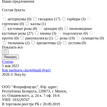
Наши предложения
Состав букета
антуриумы (
0
)
гвоздики (
17
)
герберы (
3
)
гортензии (
0
)
каллы (
1
)
кустовые розы (
8
)
орхидеи (
0
)
пионовидные
кустовые розы (
27
)
пионы (
3
)
подсолнухи (
0
)
протеи (
0
)
ранункулюсы (
1
)
розы (
19
)
сухоцветы (
0
)
тюльпаны (
2
)
хризантемы (
2
)
эустома (
9
)
Показать все
Показать
Статьи
5 мая 2023
Как выбрать свадебный букет
2026 © flory.by
ООО "Флорифлауэрс", Юр. адрес:
Республика Беларусь, 220073, г. Минск,
ул. Ольшевского, д. 24 к. 7 оф. 16-4
УНП: 193229767
В торговом реестре РБ с 20.09.2019