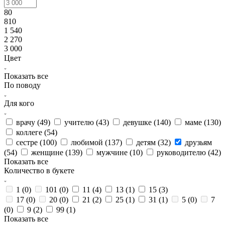
80
810
1 540
2 270
3 000
Цвет
Показать все
По поводу
Для кого
врачу (
49
)
учителю (
43
)
девушке (
140
)
маме (
130
)
коллеге (
54
)
сестре (
100
)
любимой (
137
)
детям (
32
)
друзьям
(
54
)
женщине (
139
)
мужчине (
10
)
руководителю (
42
)
Показать все
Количество в букете
1 (
0
)
101 (
0
)
11 (
4
)
13 (
1
)
15 (
3
)
17 (
0
)
20 (
0
)
21 (
2
)
25 (
1
)
31 (
1
)
5 (
0
)
7
(
0
)
9 (
2
)
99 (
1
)
Показать все