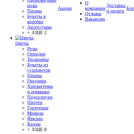
Пионовидные
О
розы
Доставка
Акции
компании
Бло
Пионы
и оплата
Отзывы
Букеты в
Вакансии
коробке
Аксессуары
+ ЕЩЕ 2
Цветы
Розы
Орхидеи
Тюльпаны
Букеты из
сухоцветов
Пионы
Гвоздики
Хризантемы
и ромашки
Подсолнухи
Протеи
Гортензии
Мимоза
Фрезии
Каллы
+ ЕЩЕ 8