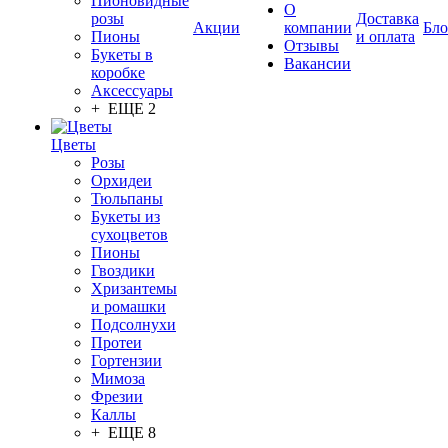
Пионовидные
О
розы
Доставка
Акции
компании
Бло
Пионы
и оплата
Отзывы
Букеты в
Вакансии
коробке
Аксессуары
+ ЕЩЕ 2
Цветы
Розы
Орхидеи
Тюльпаны
Букеты из
сухоцветов
Пионы
Гвоздики
Хризантемы
и ромашки
Подсолнухи
Протеи
Гортензии
Мимоза
Фрезии
Каллы
+ ЕЩЕ 8