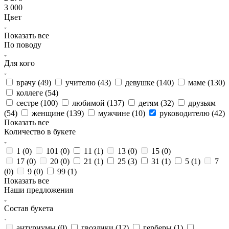
3 000
Цвет
Показать все
По поводу
Для кого
врачу (
49
)
учителю (
43
)
девушке (
140
)
маме (
130
)
коллеге (
54
)
сестре (
100
)
любимой (
137
)
детям (
32
)
друзьям
(
54
)
женщине (
139
)
мужчине (
10
)
руководителю (
42
)
Показать все
Количество в букете
1 (
0
)
101 (
0
)
11 (
1
)
13 (
0
)
15 (
0
)
17 (
0
)
20 (
0
)
21 (
1
)
25 (
3
)
31 (
1
)
5 (
1
)
7
(
0
)
9 (
0
)
99 (
1
)
Показать все
Наши предложения
Состав букета
антуриумы (
0
)
гвоздики (
12
)
герберы (
1
)