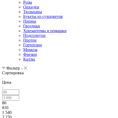
Розы
Орхидеи
Тюльпаны
Букеты из сухоцветов
Пионы
Гвоздики
Хризантемы и ромашки
Подсолнухи
Протеи
Гортензии
Мимоза
Фрезии
Каллы
Фильтр
Сортировка
Цена
80
810
1 540
2 270