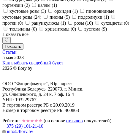
гортензии (
2
)
каллы (
1
)
кустовые розы (
3
)
орхидеи (
1
)
пионовидные
кустовые розы (
24
)
пионы (
5
)
подсолнухи (
1
)
протеи (
0
)
ранункулюсы (
1
)
розы (
10
)
сухоцветы (
0
)
тюльпаны (
0
)
хризантемы (
0
)
эустома (
9
)
Показать все
Показать
Статьи
5 мая 2023
Как выбрать свадебный букет
2026 © flory.by
ООО "Флорифлауэрс", Юр. адрес:
Республика Беларусь, 220073, г. Минск,
ул. Ольшевского, д. 24 к. 7 оф. 16-4
УНП: 193229767
В торговом реестре РБ с 20.09.2019
Номер в торговом реестре РБ: 460863
Рейтинг:
★★★★★
(на основе
отзывов
покупателей)
+375 (29) 101-21-10
info@flory.by