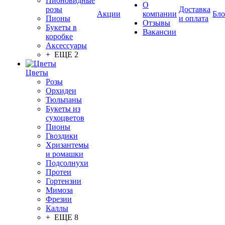
Пионовидные
О
розы
Доставка
Акции
компании
Бло
Пионы
и оплата
Отзывы
Букеты в
Вакансии
коробке
Аксессуары
+ ЕЩЕ 2
Цветы
Розы
Орхидеи
Тюльпаны
Букеты из
сухоцветов
Пионы
Гвоздики
Хризантемы
и ромашки
Подсолнухи
Протеи
Гортензии
Мимоза
Фрезии
Каллы
+ ЕЩЕ 8