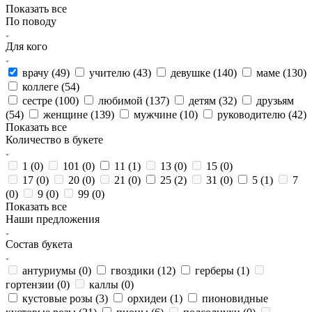
Показать все
По поводу
Для кого
врачу (
49
)
учителю (
43
)
девушке (
140
)
маме (
130
)
коллеге (
54
)
сестре (
100
)
любимой (
137
)
детям (
32
)
друзьям
(
54
)
женщине (
139
)
мужчине (
10
)
руководителю (
42
)
Показать все
Количество в букете
1 (
0
)
101 (
0
)
11 (
1
)
13 (
0
)
15 (
0
)
17 (
0
)
20 (
0
)
21 (
0
)
25 (
2
)
31 (
0
)
5 (
1
)
7
(
0
)
9 (
0
)
99 (
0
)
Показать все
Наши предложения
Состав букета
антуриумы (
0
)
гвоздики (
12
)
герберы (
1
)
гортензии (
0
)
каллы (
0
)
кустовые розы (
3
)
орхидеи (
1
)
пионовидные