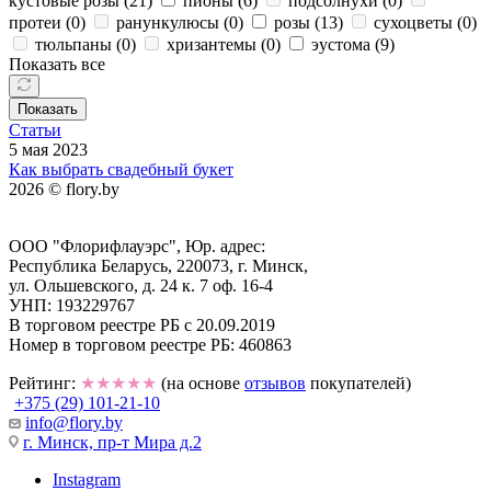
кустовые розы (
21
)
пионы (
6
)
подсолнухи (
0
)
протеи (
0
)
ранункулюсы (
0
)
розы (
13
)
сухоцветы (
0
)
тюльпаны (
0
)
хризантемы (
0
)
эустома (
9
)
Показать все
Показать
Статьи
5 мая 2023
Как выбрать свадебный букет
2026 © flory.by
ООО "Флорифлауэрс", Юр. адрес:
Республика Беларусь, 220073, г. Минск,
ул. Ольшевского, д. 24 к. 7 оф. 16-4
УНП: 193229767
В торговом реестре РБ с 20.09.2019
Номер в торговом реестре РБ: 460863
Рейтинг:
★★★★★
(на основе
отзывов
покупателей)
+375 (29) 101-21-10
info@flory.by
г. Минск, пр-т Мира д.2
Instagram