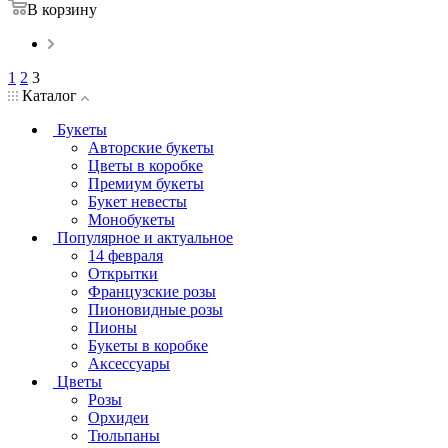
В корзину
1
2
3
Каталог
Букеты
Авторские букеты
Цветы в коробке
Премиум букеты
Букет невесты
Монобукеты
Популярное и актуальное
14 февраля
Открытки
Французские розы
Пионовидные розы
Пионы
Букеты в коробке
Аксессуары
Цветы
Розы
Орхидеи
Тюльпаны