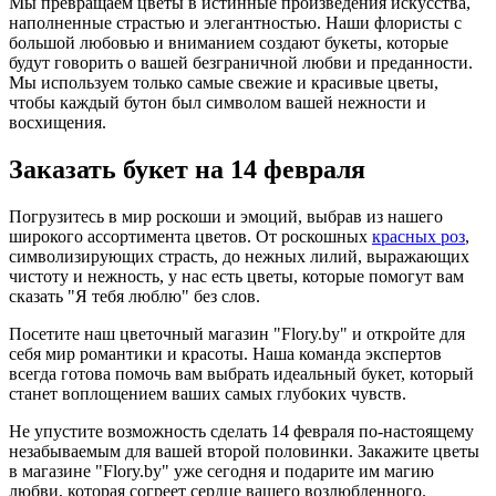
Мы превращаем цветы в истинные произведения искусства,
наполненные страстью и элегантностью. Наши флористы с
большой любовью и вниманием создают букеты, которые
будут говорить о вашей безграничной любви и преданности.
Мы используем только самые свежие и красивые цветы,
чтобы каждый бутон был символом вашей нежности и
восхищения.
Заказать букет на 14 февраля
Погрузитесь в мир роскоши и эмоций, выбрав из нашего
широкого ассортимента цветов. От роскошных
красных роз
,
символизирующих страсть, до нежных лилий, выражающих
чистоту и нежность, у нас есть цветы, которые помогут вам
сказать "Я тебя люблю" без слов.
Посетите наш цветочный магазин "Flory.by" и откройте для
себя мир романтики и красоты. Наша команда экспертов
всегда готова помочь вам выбрать идеальный букет, который
станет воплощением ваших самых глубоких чувств.
Не упустите возможность сделать 14 февраля по-настоящему
незабываемым для вашей второй половинки. Закажите цветы
в магазине "Flory.by" уже сегодня и подарите им магию
любви, которая согреет сердце вашего возлюбленного.