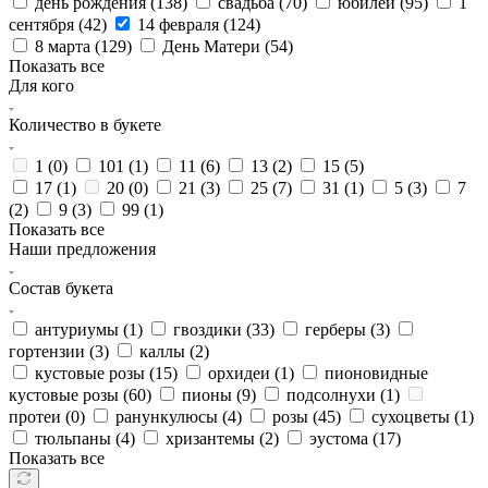
день рождения (
138
)
свадьба (
70
)
юбилей (
95
)
1
сентября (
42
)
14 февраля (
124
)
8 марта (
129
)
День Матери (
54
)
Показать все
Для кого
Количество в букете
1 (
0
)
101 (
1
)
11 (
6
)
13 (
2
)
15 (
5
)
17 (
1
)
20 (
0
)
21 (
3
)
25 (
7
)
31 (
1
)
5 (
3
)
7
(
2
)
9 (
3
)
99 (
1
)
Показать все
Наши предложения
Состав букета
антуриумы (
1
)
гвоздики (
33
)
герберы (
3
)
гортензии (
3
)
каллы (
2
)
кустовые розы (
15
)
орхидеи (
1
)
пионовидные
кустовые розы (
60
)
пионы (
9
)
подсолнухи (
1
)
протеи (
0
)
ранункулюсы (
4
)
розы (
45
)
сухоцветы (
1
)
тюльпаны (
4
)
хризантемы (
2
)
эустома (
17
)
Показать все