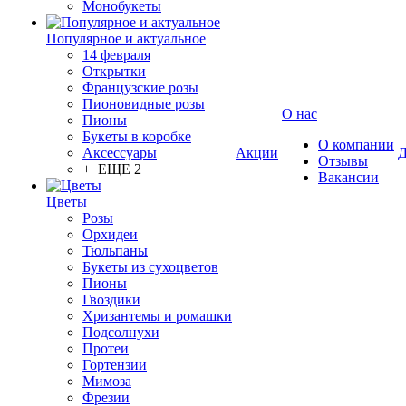
Монобукеты
Популярное и актуальное
14 февраля
Открытки
Французские розы
Пионовидные розы
О нас
Пионы
Букеты в коробке
О компании
Аксессуары
Акции
Д
Отзывы
+ ЕЩЕ 2
Вакансии
Цветы
Розы
Орхидеи
Тюльпаны
Букеты из сухоцветов
Пионы
Гвоздики
Хризантемы и ромашки
Подсолнухи
Протеи
Гортензии
Мимоза
Фрезии