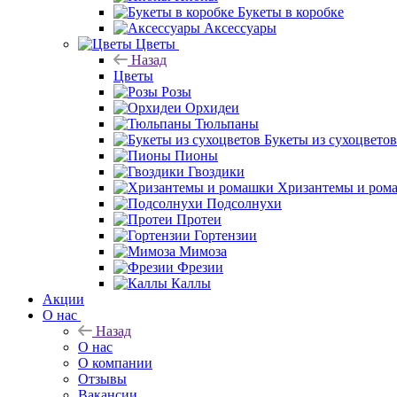
Букеты в коробке
Аксессуары
Цветы
Назад
Цветы
Розы
Орхидеи
Тюльпаны
Букеты из сухоцветов
Пионы
Гвоздики
Хризантемы и ром
Подсолнухи
Протеи
Гортензии
Мимоза
Фрезии
Каллы
Акции
О нас
Назад
О нас
О компании
Отзывы
Вакансии