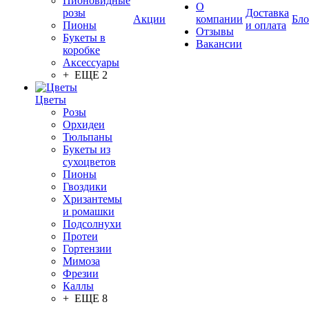
Пионовидные
О
розы
Доставка
Акции
компании
Бло
Пионы
и оплата
Отзывы
Букеты в
Вакансии
коробке
Аксессуары
+ ЕЩЕ 2
Цветы
Розы
Орхидеи
Тюльпаны
Букеты из
сухоцветов
Пионы
Гвоздики
Хризантемы
и ромашки
Подсолнухи
Протеи
Гортензии
Мимоза
Фрезии
Каллы
+ ЕЩЕ 8