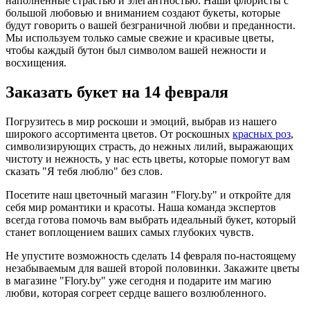
наполненные страстью и элегантностью. Наши флористы с
большой любовью и вниманием создают букеты, которые
будут говорить о вашей безграничной любви и преданности.
Мы используем только самые свежие и красивые цветы,
чтобы каждый бутон был символом вашей нежности и
восхищения.
Заказать букет на 14 февраля
Погрузитесь в мир роскоши и эмоций, выбрав из нашего
широкого ассортимента цветов. От роскошных
красных роз
,
символизирующих страсть, до нежных лилий, выражающих
чистоту и нежность, у нас есть цветы, которые помогут вам
сказать "Я тебя люблю" без слов.
Посетите наш цветочный магазин "Flory.by" и откройте для
себя мир романтики и красоты. Наша команда экспертов
всегда готова помочь вам выбрать идеальный букет, который
станет воплощением ваших самых глубоких чувств.
Не упустите возможность сделать 14 февраля по-настоящему
незабываемым для вашей второй половинки. Закажите цветы
в магазине "Flory.by" уже сегодня и подарите им магию
любви, которая согреет сердце вашего возлюбленного.