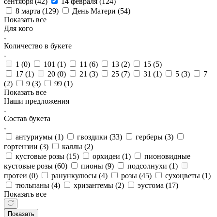
сентября (
42
)
14 февраля (
124
)
8 марта (
129
)
День Матери (
54
)
Показать все
Для кого
Количество в букете
1 (
0
)
101 (
1
)
11 (
6
)
13 (
2
)
15 (
5
)
17 (
1
)
20 (
0
)
21 (
3
)
25 (
7
)
31 (
1
)
5 (
3
)
7
(
2
)
9 (
3
)
99 (
1
)
Показать все
Наши предложения
Состав букета
антуриумы (
1
)
гвоздики (
33
)
герберы (
3
)
гортензии (
3
)
каллы (
2
)
кустовые розы (
15
)
орхидеи (
1
)
пионовидные
кустовые розы (
60
)
пионы (
9
)
подсолнухи (
1
)
протеи (
0
)
ранункулюсы (
4
)
розы (
45
)
сухоцветы (
1
)
тюльпаны (
4
)
хризантемы (
2
)
эустома (
17
)
Показать все
Показать